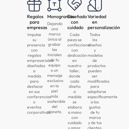
Regalos
Monogramas
Diseñado
Variedad
para
con
en
Dejando
empresas
cuidado
personalización
una
marca
Impulse
Cada
Todos
única al
su
pieza se
los
grabar
presencia
confecciona
diseños
las
con
con
y
iniciales
regalos
dedicación
modelos
de tu
empresariales
en
de
equipo
diseñados
nuestro
productos
o un
a
taller,
pueden
mensaje
medida
donde
ser
exclusivo
para
cada
modificados
en la
destacar
diseño
para
piel
en sus
a
adaptarse
más
conferencias
medida
específicamente
sostenible
o
se
a los
del
eventos
elabora
gustos
planeta.
corporativos.
a mano
de tu
con
marca
cuidado
y de tus
y amor.
clientes.