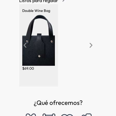
Listos para regalar
Double Wine Bag
Single Wi
$
69.00
$
59.00
¿Qué ofrecemos?